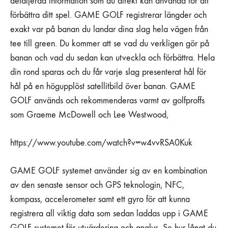
detaljerad information som du direkt kan använda för att
förbättra ditt spel. GAME GOLF registrerar längder och
exakt var på banan du landar dina slag hela vägen från
tee till green. Du kommer att se vad du verkligen gör på
banan och vad du sedan kan utveckla och förbättra. Hela
din rond sparas och du får varje slag presenterat hål för
hål på en högupplöst satellitbild över banan. GAME
GOLF används och rekommenderas varmt av golfproffs
som Graeme McDowell och Lee Westwood,
https://www.youtube.com/watch?v=w4vvRSA0Kuk
GAME GOLF systemet använder sig av en kombination
av den senaste sensor och GPS teknologin, NFC,
kompass, accelerometer samt ett gyro för att kunna
registrera all viktig data som sedan laddas upp i GAME
GOLF systemet för utvärdering och analys. Se hur långt du