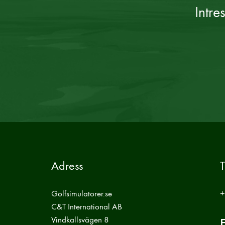
Intre
Adress
T
Golfsimulatorer.se
+
C&T International AB
Vindkallsvägen 8
E