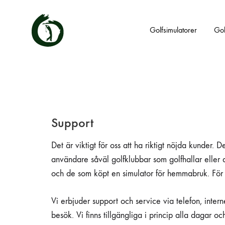
Golfsimulatorer
Gol
Golfsimulatorer
Vi
har
rätt
golfsimulator
för
dig
oavsett
Support
om
den
Det är viktigt för oss att ha riktigt nöjda kunder. De
ska
användas
användare såväl golfklubbar som golfhallar eller
kommersiellt
och de som köpt en simulator för hemmabruk. För os
eller
privat.
Vi erbjuder support och service via telefon, intern
besök. Vi finns tillgängliga i princip alla dagar oc