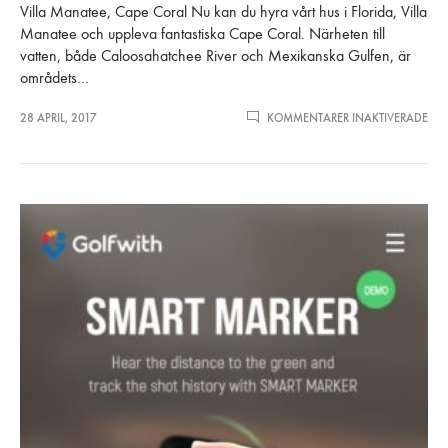
Villa Manatee, Cape Coral Nu kan du hyra vårt hus i Florida, Villa
Manatee och uppleva fantastiska Cape Coral. Närheten till
vatten, både Caloosahatchee River och Mexikanska Gulfen, är
områdets…
FÖR
28 APRIL, 2017
KOMMENTARER INAKTIVERADE
HYR
VIL
MA
OC
SPE
GOL
I
FLO