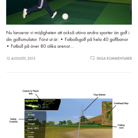
Nu lanserar vi möjligheten att också utöva andra sporter än golf i
din golfsimulator. Först ut är: • Fotbollsgolf på hela 40 golfbanor
• Fotboll på över 80 olika arenor…
TILL
12 AUGUSTI, 2013
INGA KOMMENTARER
SPE
FOT
OC
AN
SPO
I
DIN
GOL