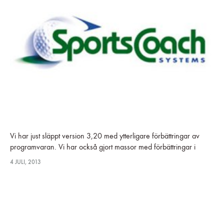
Vi har just släppt version 3,20 med ytterligare förbättringar av
programvaran. Vi har också gjort massor med förbättringar i
banbiblioteken. Alla banor finns nu i full HD. Vi har lagt…
4 JULI, 2013