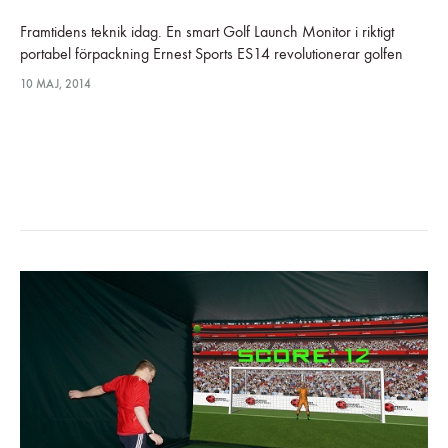
Framtidens teknik idag. En smart Golf Launch Monitor i riktigt
portabel förpackning Ernest Sports ES14 revolutionerar golfen
med en riktigt innovativ svingmonitor för Golf instruktörer,
10 MAJ, 2014
klubbmakare och bitna golfare. ES14…