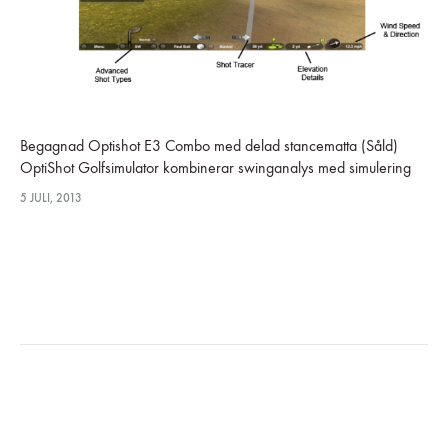
Begagnad Optishot E3 Combo med delad stancematta (Såld)
OptiShot Golfsimulator kombinerar swinganalys med simulering
och videoinstruktioner till en fantastisk golfsimulator och ett perfekt
5 JULI, 2013
träningshjälpmedel för hemmabruk. Optishot Combo består dels…