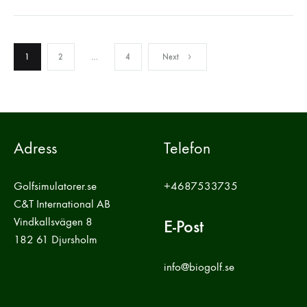
Inläggsnavigering
1
2
…
4
Next
Adress
Telefon
Golfsimulatorer.se
+4687533735
C&T International AB
Vindkallsvägen 8
E-Post
182 61 Djursholm
info@biogolf.se