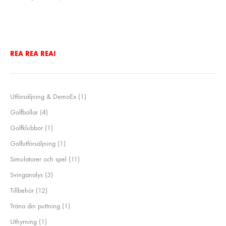
REA REA REA!
1
Utförsäljning & DemoEx
1
produkt
4
Golfbollar
4
produkter
1
Golfklubbor
1
produkt
1
Golfutförsäljning
1
produkt
11
Simulatorer och spel
11
produkter
3
Svinganalys
3
produkter
12
Tillbehör
12
produkter
1
Träna din puttning
1
produkt
1
Uthyrning
1