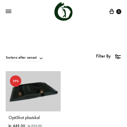
0
Filter By
Sortera efter senast
25%
OptiShot plastskal
kr
449.00
kr
595.00