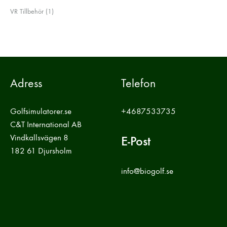
produkt
1
VR Tillbehör
1
produkt
Adress
Telefon
Golfsimulatorer.se
+4687533735
C&T International AB
Vindkallsvägen 8
E-Post
182 61 Djursholm
info@biogolf.se