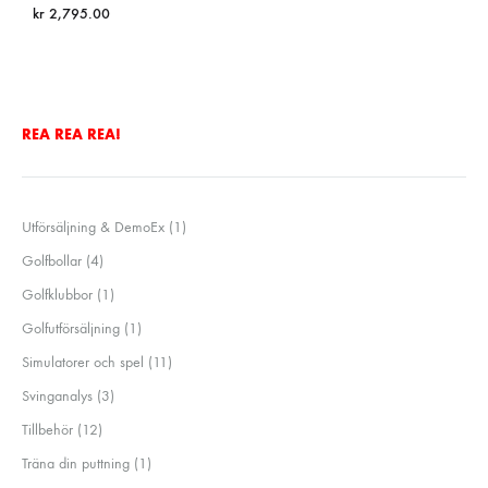
kr
2,795.00
REA REA REA!
1
Utförsäljning & DemoEx
1
produkt
4
Golfbollar
4
produkter
1
Golfklubbor
1
produkt
1
Golfutförsäljning
1
produkt
11
Simulatorer och spel
11
produkter
3
Svinganalys
3
produkter
12
Tillbehör
12
produkter
1
Träna din puttning
1
produkt