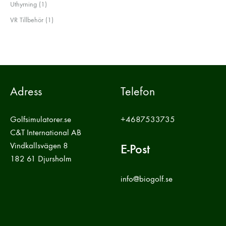
1
Uthyrning
1
produkt
1
VR Tillbehör
1
produkt
Adress
Telefon
Golfsimulatorer.se
+4687533735
C&T International AB
Vindkallsvägen 8
E-Post
182 61 Djursholm
info@biogolf.se