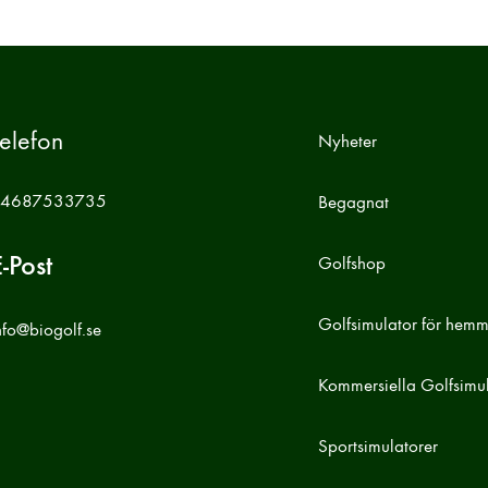
elefon
Nyheter
4687533735
Begagnat
-Post
Golfshop
Golfsimulator för hem
nfo@biogolf.se
Kommersiella Golfsimul
Sportsimulatorer