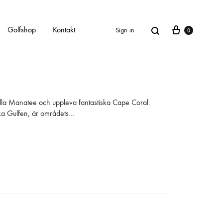
Golfshop
Kontakt
Sign in
0
illa Manatee och uppleva fantastiska Cape Coral.
ka Gulfen, är områdets…