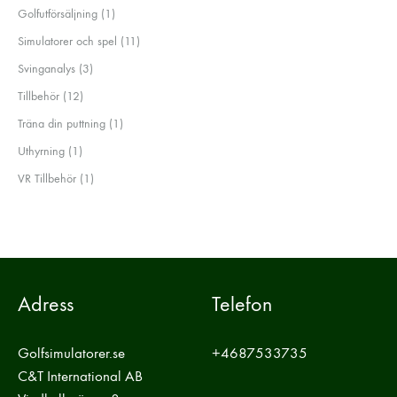
produkt
1
Golfutförsäljning
1
produkt
11
Simulatorer och spel
11
produkter
3
Svinganalys
3
produkter
12
Tillbehör
12
produkter
1
Träna din puttning
1
produkt
1
Uthyrning
1
produkt
1
VR Tillbehör
1
produkt
Adress
Telefon
Golfsimulatorer.se
+4687533735
C&T International AB