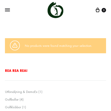
0
No products were found matching your selection.
REA REA REA!
1
Utförsäljning & DemoEx
1
produkt
4
Golfbollar
4
produkter
1
Golfklubbor
1