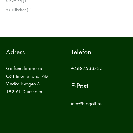
1
Uthyrning
1
produkt
1
VR Tillbehör
1
produkt
Adress
Telefon
Golfsimulatorer.se
+4687533735
C&T International AB
Vindkallsvägen 8
E-Post
182 61 Djursholm
info@biogolf.se