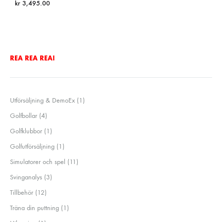
kr
3,495.00
REA REA REA!
1
Utförsäljning & DemoEx
1
produkt
4
Golfbollar
4
produkter
1
Golfklubbor
1
produkt
1
Golfutförsäljning
1
produkt
11
Simulatorer och spel
11
produkter
3
Svinganalys
3
produkter
12
Tillbehör
12
produkter
1
Träna din puttning
1
produkt