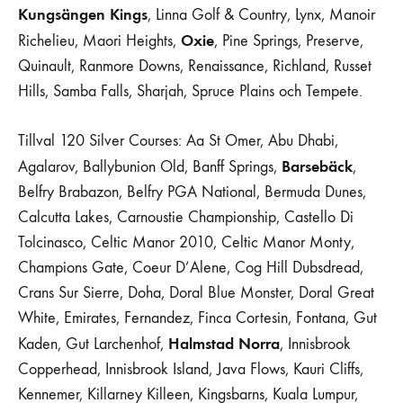
Kungsängen Kings
, Linna Golf & Country, Lynx, Manoir
Oxie
Richelieu, Maori Heights,
, Pine Springs, Preserve,
Quinault, Ranmore Downs, Renaissance, Richland, Russet
Hills, Samba Falls, Sharjah, Spruce Plains och Tempete.
Tillval 120 Silver Courses: Aa St Omer, Abu Dhabi,
Barsebäck
Agalarov, Ballybunion Old, Banff Springs,
,
Belfry Brabazon, Belfry PGA National, Bermuda Dunes,
Calcutta Lakes, Carnoustie Championship, Castello Di
Tolcinasco, Celtic Manor 2010, Celtic Manor Monty,
Champions Gate, Coeur D’Alene, Cog Hill Dubsdread,
Crans Sur Sierre, Doha, Doral Blue Monster, Doral Great
White, Emirates, Fernandez, Finca Cortesin, Fontana, Gut
Halmstad Norra
Kaden, Gut Larchenhof,
, Innisbrook
Copperhead, Innisbrook Island, Java Flows, Kauri Cliffs,
Kennemer, Killarney Killeen, Kingsbarns, Kuala Lumpur,