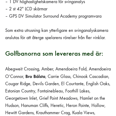
– 1 DV höghastighetskamera för svinganalys
– 2 st 42″ LCD skärmar
– GPS DV Simulator Surround Academy programvara
Som extra utrusning kan ytterligare en svinganalyskamera
anslutas för att återge spelarens rörelser från fler vinklar.
Golfbanorna som levereras med är:
Abegweit Crossing, Amber, Amendoeira Fold, Amendoeira
Bro Bålsta
O’Connor,
, Carrie Glass, Chinook Cascadian,
Cougar Ridge, Devils Garden, El Courtante, English Oaks,
Estonian Country, Fontainebleau, Foothill Lakes,
Georgetown Inlet, Grief Point Meadows, Hamlet on the
Hudson, Hanuman Cliffs, Heretic, Heron Pointe, Hollow,
Hewitt Gardens, Krauthammer Crag, Kuala Views,